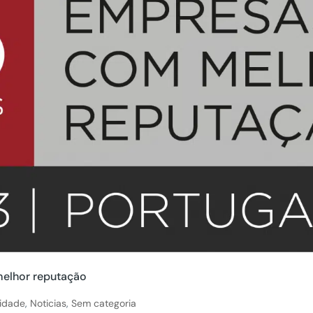
melhor reputação
lidade
,
Noticias
,
Sem categoria