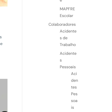
e
MAPFRE
Escolar
Colaboradores
Acidente
s
s de
me
Trabalho
Acidente
s
Pessoais
Aci
den
tes
Pes
soa
is