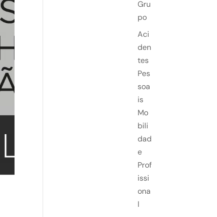
Gru
po
Aci
den
tes
Pes
soa
is
Mo
bili
dad
e
Prof
issi
ona
l