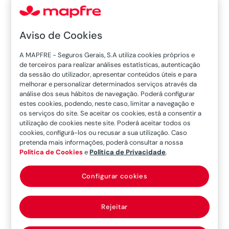
Aviso de Cookies
A Mapfre | SEGUROS tratará todos os dados
A MAPFRE - Seguros Gerais, S.A utiliza cookies próprios e
pessoais fornecidos voluntariamente pelos
de terceiros para realizar análises estatísticas, autenticação
titulares dos dados, diretamente ou através do
da sessão do utilizador, apresentar conteúdos úteis e para
melhorar e personalizar determinados serviços através da
seu mediador, e os que se obtenham mediante
análise dos seus hábitos de navegação. Poderá configurar
gravação de conversas telefónicas ou como
estes cookies, podendo, neste caso, limitar a navegação e
os serviços do site. Se aceitar os cookies, está a consentir a
consequência da sua navegação por páginas
utilização de cookies neste site. Poderá aceitar todos os
web de Internet ou outro meio, com finalidade
cookies, configurá-los ou recusar a sua utilização. Caso
de desenvolvimento do contrato ou de consulta,
pretenda mais informações, poderá consultar a nossa
Política de Cookies
e
Política de Privacidade
.
solicitação ou contratação de qualquer serviço
ou produto, mesmo após a cessação da relação
Configurar cookies
pré-contratual ou contratual, para as seguintes
finalidades:
Rejeitar
Gestão da atividade seguradora e/ou