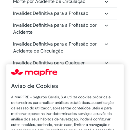
Morte por Acidente de Circulação
Invalidez Definitiva para a Profissão
Invalidez Definitiva para a Profissão por
Acidente
Invalidez Definitiva para a Profissão por
Acidente de Circulação
Invalidez Definitiva para Qualquer
Profissão
Invalidez Definitiva para Qualquer
Aviso de Cookies
Profissão por Acidente
A MAPFRE - Seguros Gerais, S.A utiliza cookies próprios e
Invalidez Absoluta e Definitiva
de terceiros para realizar análises estatísticas, autenticação
da sessão do utilizador, apresentar conteúdos úteis e para
Invalidez Absoluta e Definitiva por
melhorar e personalizar determinados serviços através da
Acidente
análise dos seus hábitos de navegação. Poderá configurar
estes cookies, podendo, neste caso, limitar a navegação e