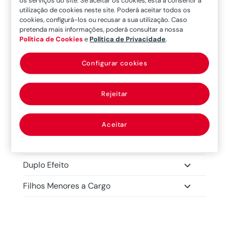
os serviços do site. Se aceitar os cookies, está a consentir a
Doenças Graves e Transplates
utilização de cookies neste site. Poderá aceitar todos os
cookies, configurá-los ou recusar a sua utilização. Caso
Doenças Graves - Especial Mulher
pretenda mais informações, poderá consultar a nossa
Política de Cookies
e
Política de Privacidade
.
6 Doenças Graves
Configurar cookies
16 Doenças Graves
Rejeitar
26 Doenças Graves
2ª Opinião Médica
Aceitar
Despesas de Funeral
Duplo Efeito
Filhos Menores a Cargo