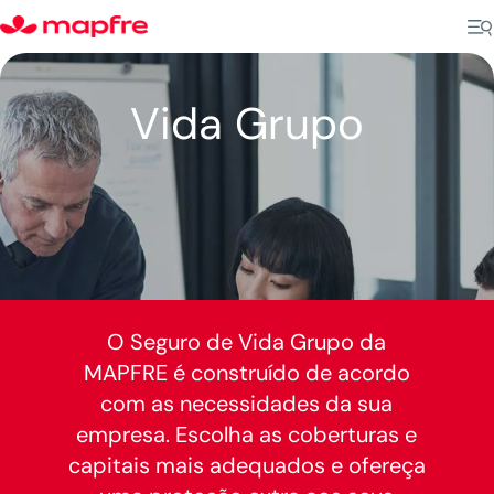
Vida Grupo
O Seguro de Vida Grupo da
MAPFRE é construído de acordo
com as necessidades da sua
empresa. Escolha as coberturas e
capitais mais adequados e ofereça