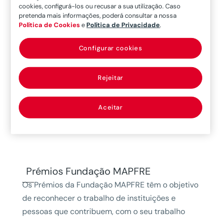
cookies, configurá-los ou recusar a sua utilização. Caso
pretenda mais informações, poderá consultar a nossa
Apoiamos entidades sociais que dedicam os
Política de Cookies
e
Política de Privacidade
.
seus esforços a melhorar a vida dos outros.
Queremos apoiar o seu trabalho e a sua
Configurar cookies
generosidade, não deixe passar esta
oportunidades (a 1.ª fase da candidatura
Rejeitar
terminou a 17-04-2020).
Aceitar
Saiba Mais
Prémios Fundação MAPFRE
Os Prémios da Fundação MAPFRE têm o objetivo
de reconhecer o trabalho de instituições e
pessoas que contribuem, com o seu trabalho