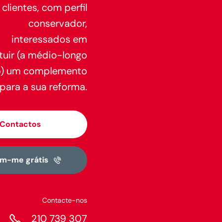
clientes, com perfil
conservador,
interessados em
tuir (a médio-longo
o) um complemento
para a sua reforma.
Contactos
em-me grátis
Contacte-nos

210 739 307