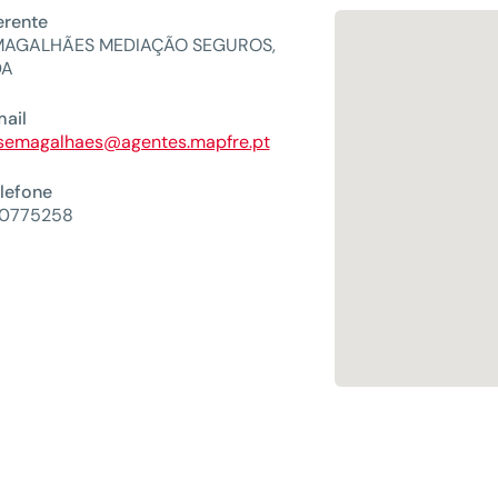
rente
MAGALHÃES MEDIAÇÃO SEGUROS,
DA
ail
semagalhaes@agentes.mapfre.pt
lefone
10775258