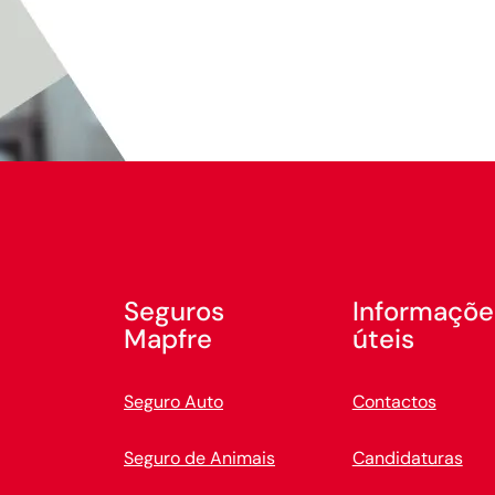
Seguros
Informaçõe
Mapfre
úteis
Seguro Auto
Contactos
Seguro de Animais
Candidaturas