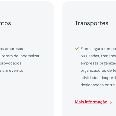
ntos
Transportes
 as empresas
É um seguro tempor
e terem de indemnizar
ou usadas, transpor
 provocados
empresas organizad
e um evento.
organizadoras de f
atividades desport
deslocações entre o
Mais informação