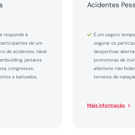
s
Acidentes Pes
 e responde à
É um seguro tempor
 participantes de um
segurar os partici
o de acidentes. Ideal
desportivas abertas
mbuilding, jantares
promotoras de inúm
esa, congressos,
atletismo não feder
entos e batizados,
torneios de natação
Mais informação