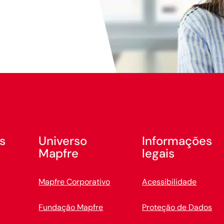
s
Universo
Informações
Mapfre
legais
Mapfre Corporativo
Acessibilidade
Fundação Mapfre
Proteção de Dados