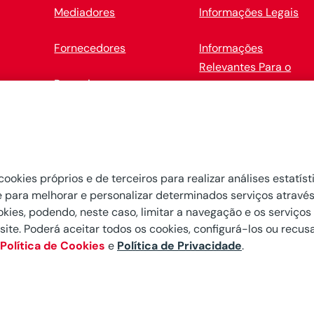
Mediadores
Informações Legais
Fornecedores
Informações
Relevantes Para o
Parcerias
Cliente
MAWDY
Políticas de Cookies
Política de Privacidad
e Tratamento de Dado
cookies próprios e de terceiros para realizar análises estatís
 e para melhorar e personalizar determinados serviços atravé
Pessoais
ies, podendo, neste caso, limitar a navegação e os serviços d
 site. Poderá aceitar todos os cookies, configurá-los ou recus
Configurar cookies
Política de Cookies
e
Política de Privacidade
.