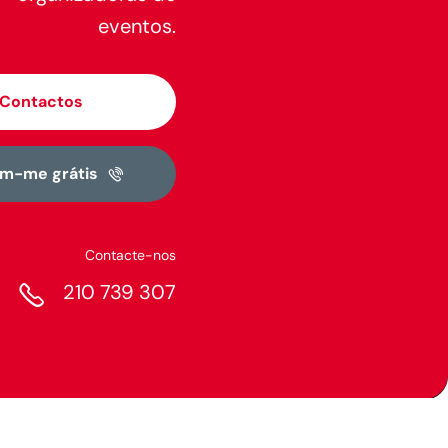
eventos.
Contactos
em-me grátis
Contacte-nos

210 739 307