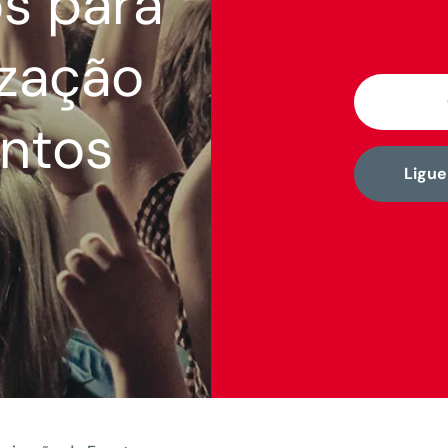
s para
zação
ntos
Ligu