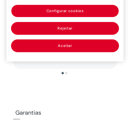

Configurar cookies
Processo de compra
Rejeitar
Processo de compra simples e rápido
Aceitar
Garantias