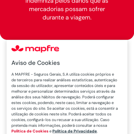
indemniza pelos danos que as
mercadorias possam sofrer
durante a viagem.
Home
Empresas
Património
5
5
5
Transporte de Mercadorias
Aviso de Cookies
A MAPFRE - Seguros Gerais, S.A utiliza cookies próprios e
de terceiros para realizar análises estatísticas, autenticação
Vantagens
da sessão do utilizador, apresentar conteúdos úteis e para
melhorar e personalizar determinados serviços através da
análise dos seus hábitos de navegação. Poderá configurar
estes cookies, podendo, neste caso, limitar a navegação e
os serviços do site. Se aceitar os cookies, está a consentir a
utilização de cookies neste site. Poderá aceitar todos os
cookies, configurá-los ou recusar a sua utilização. Caso
pretenda mais informações, poderá consultar a nossa
Política de Cookies
e
Política de Privacidade
.