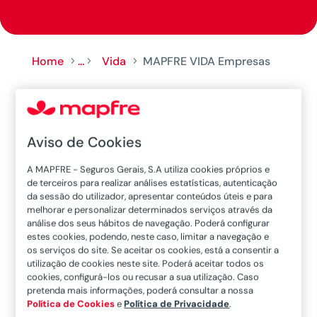
Home
...
Vida
MAPFRE VIDA Empresas
5
5
5
Coberturas
Aviso de Cookies
A MAPFRE - Seguros Gerais, S.A utiliza cookies próprios e
de terceiros para realizar análises estatísticas, autenticação
da sessão do utilizador, apresentar conteúdos úteis e para
melhorar e personalizar determinados serviços através da
Morte
análise dos seus hábitos de navegação. Poderá configurar
estes cookies, podendo, neste caso, limitar a navegação e
os serviços do site. Se aceitar os cookies, está a consentir a
utilização de cookies neste site. Poderá aceitar todos os
Invalidez Total e Permanente por
cookies, configurá-los ou recusar a sua utilização. Caso
Acidente
pretenda mais informações, poderá consultar a nossa
Política de Cookies
e
Política de Privacidade
.