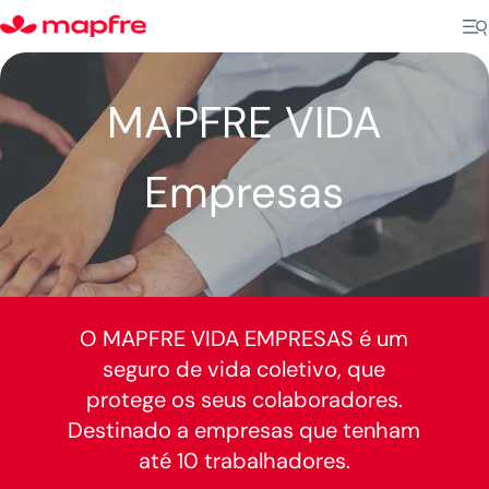
MAPFRE VIDA
Empresas
O MAPFRE VIDA EMPRESAS é um
seguro de vida coletivo, que
protege os seus colaboradores.
Destinado a empresas que tenham
até 10 trabalhadores.