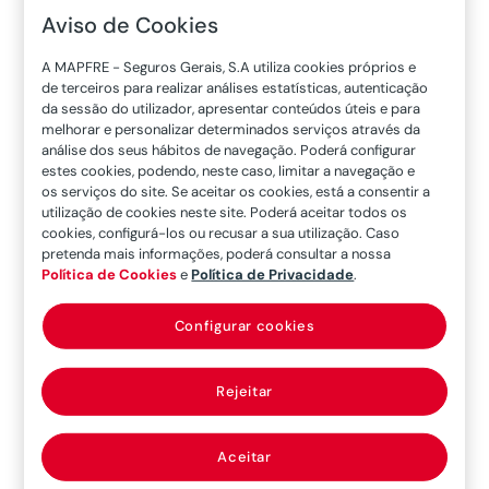
Aviso de Cookies
Ler mais
Como transportar crianças em carrinhas?
A MAPFRE - Seguros Gerais, S.A utiliza cookies próprios e
O carro pode ser o veículo mais utilizado, mas
de terceiros para realizar análises estatísticas, autenticação
outros estão a tornar-se cada vez mais
da sessão do utilizador, apresentar conteúdos úteis e para
melhorar e personalizar determinados serviços através da
importantes. Não é raro, nos tempos que correm,
análise dos seus hábitos de navegação. Poderá configurar
que alguém utilize o mesmo veículo para
estes cookies, podendo, neste caso, limitar a navegação e
desempenhar a sua atividade profissional e, ao
os serviços do site. Se aceitar os cookies, está a consentir a
utilização de cookies neste site. Poderá aceitar todos os
mesmo, o use na sua vida privada. É o que...
cookies, configurá-los ou recusar a sua utilização. Caso
23/11/21
pretenda mais informações, poderá consultar a nossa
Política de Cookies
e
Política de Privacidade
.
Ler mais
Qual é a finalidade do banco elevatório nas
Configurar cookies
cadeiras auto específicas para bebés?
Qual é a finalidade dos bancos elevatórios que
Rejeitar
podemos encontrar nas cadeiras auto? A
verdade é que quando se trata de bebés, eles
Aceitar
são uma parte muito importante do SRI.
Podemos encontrar universais ou específicos,