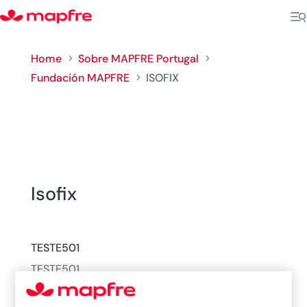
Home
Sobre MAPFRE Portugal
5
5
Fundación MAPFRE
ISOFIX
5
Isofix
TESTE501
TESTE501
02/12/21