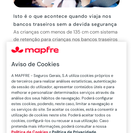
Isto é o que acontece quando viaja nos
bancos traseiros sem a devida segurança
As crianças com menos de 135 cm com sistema
de retenção para crianças nos bancos traseiros
(salvo determinadas exceções) e os adultos e
com mais de 135 cm com cinto de segurança. Tal
como determina a lei, é fundamental que os
Aviso de Cookies
ocupantes dos bancos traseiros viajem...
A MAPFRE - Seguros Gerais, S.A utiliza cookies próprios e
11/01/22
de terceiros para realizar análises estatísticas, autenticação
da sessão do utilizador, apresentar conteúdos úteis e para
melhorar e personalizar determinados serviços através da
análise dos seus hábitos de navegação. Poderá configurar
estes cookies, podendo, neste caso, limitar a navegação e
os serviços do site. Se aceitar os cookies, está a consentir a
utilização de cookies neste site. Poderá aceitar todos os
cookies, configurá-los ou recusar a sua utilização. Caso
pretenda mais informações, poderá consultar a nossa
Política de Cookies
e
Política de Privacidade
.