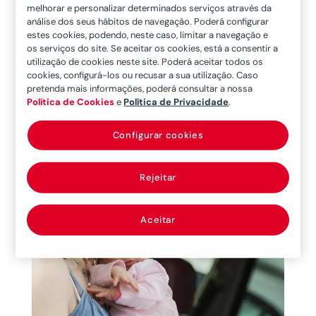
melhorar e personalizar determinados serviços através da
análise dos seus hábitos de navegação. Poderá configurar
estes cookies, podendo, neste caso, limitar a navegação e
Por que as cadeiras auto deixam de levar
os serviços do site. Se aceitar os cookies, está a consentir a
o arnês se é mais seguro?
utilização de cookies neste site. Poderá aceitar todos os
Desde o nascimento, que as crianças viajam em
cookies, configurá-los ou recusar a sua utilização. Caso
pretenda mais informações, poderá consultar a nossa
sistemas de retenção com arneses de 5 pontos.
Política de Cookies
e
Política de Privacidade
.
Até que chega o momento de mudar para
cadeiras auto dos Grupos II e III, ou 100 cm a 150
Configurar cookies
cm se a cadeira auto for homologada sob o novo
Regulamento 129. Qual a razão para esta...
Rejeitar
30/12/21
Aceitar