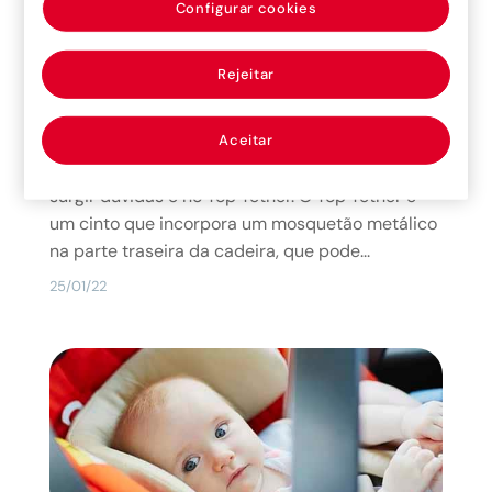
Configurar cookies
Rejeitar
INFOGRAFIA: colocação do Top Tether
As cadeiras auto com ISOFIX são muito fáceis
de instalar nos bancos, graças aos ganchos na
Aceitar
base do SRC. O único ponto no qual podem
surgir dúvidas é no Top Tether. O Top Tether é
um cinto que incorpora um mosquetão metálico
na parte traseira da cadeira, que pode...
25/01/22