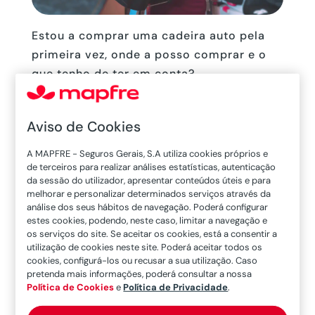
Estou a comprar uma cadeira auto pela
primeira vez, onde a posso comprar e o
que tenho de ter em conta?
É mãe de primeira viagem e está a comprar um
sistema de retenção para crianças pela primeira
Aviso de Cookies
vez? A verdade é que decidir sobre uma cadeira
auto pode ser um pouco complicado se não se
A MAPFRE - Seguros Gerais, S.A utiliza cookies próprios e
souber o que procurar, e onde procurar.
de terceiros para realizar análises estatísticas, autenticação
PROCURE INFORMAÇÃO COM ANTECEDÊNCIA...
da sessão do utilizador, apresentar conteúdos úteis e para
melhorar e personalizar determinados serviços através da
25/01/22
análise dos seus hábitos de navegação. Poderá configurar
estes cookies, podendo, neste caso, limitar a navegação e
os serviços do site. Se aceitar os cookies, está a consentir a
utilização de cookies neste site. Poderá aceitar todos os
cookies, configurá-los ou recusar a sua utilização. Caso
pretenda mais informações, poderá consultar a nossa
Política de Cookies
e
Política de Privacidade
.