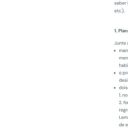
saber 
etc.).
1. Pl
Junte 
man
meno
habi
o p
des
dois
no
fo
regr
Lemb
de e