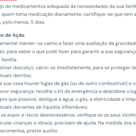
jo de medicamentos adequado às necessidades da sua famíl
 quem toma medicação diariamente, certifique-se que tem 
, pelo menos, 5 dias.
ano de Ação
amental manter-se calmo e fazer uma avaliação da gravidad
ão, para saber o que pode fazer para garantir a sua seguranç
 família.
stiver descalço, calce-se imediatamente, para se proteger d
tuais detritos;
a sua casa houver fugas de gás (ou de outro combustível) e 
ecer segurança, recolha o kit de emergência e abandone o lu
re que possível, desligue a água, o gás, a eletricidade e lim
tuais derrames de líquidos inflamáveis;
se expor a riscos desnecessários, verifique se os seus vizinh
icular crianças e idosos, precisam de ajuda. Na medida dos 
ecimentos, preste auxílio;