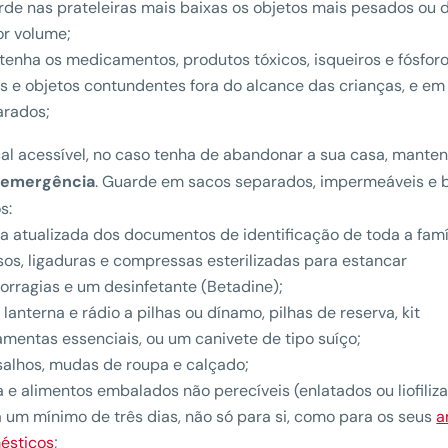
de nas prateleiras mais baixas os objetos mais pesados ou 
or volume;
enha os medicamentos, produtos tóxicos, isqueiros e fósforo
s e objetos contundentes fora do alcance das crianças, e em 
arados;
al acessível, no caso tenha de abandonar a sua casa, mante
e emergência
. Guarde em sacos separados, impermeáveis e
s:
a atualizada dos documentos de identificação de toda a famíl
os, ligaduras e compressas esterilizadas para estancar
rragias e um desinfetante (Betadine);
lanterna e rádio a pilhas ou dínamo, pilhas de reserva, kit
amentas essenciais, ou um canivete de tipo suíço;
alhos, mudas de roupa e calçado;
 e alimentos embalados não perecíveis (enlatados ou liofiliz
 um mínimo de três dias, não só para si, como para os seus
a
ésticos
;