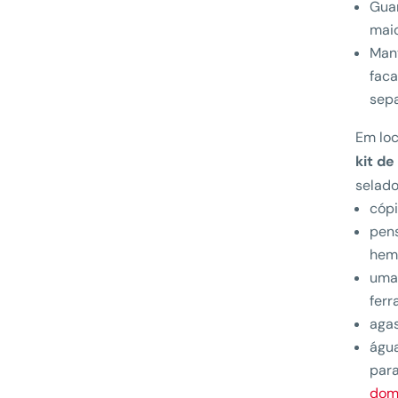
Guar
mai
Mant
faca
sep
Em loc
kit d
selado
cópi
pens
hemo
uma 
ferr
agas
água
para
dom