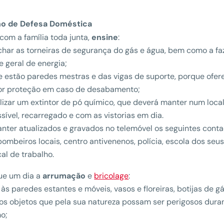
ano de Defesa Doméstica
com a família toda junta,
ensine
:
char as torneiras de segurança do gás e água, bem como a fa
e geral de energia;
 estão paredes mestras e das vigas de suporte, porque ofe
or proteção em caso de desabamento;
ilizar um extintor de pó químico, que deverá manter num loca
sível, recarregado e com as vistorias em dia.
nter atualizados e gravados no telemóvel os seguintes conta
 bombeiros locais, centro antivenenos, polícia, escola dos seus
cal de trabalho.
ue um dia a
arrumação
e
bricolage
:
 às paredes estantes e móveis, vasos e floreiras, botijas de g
os objetos que pela sua natureza possam ser perigosos dura
o;