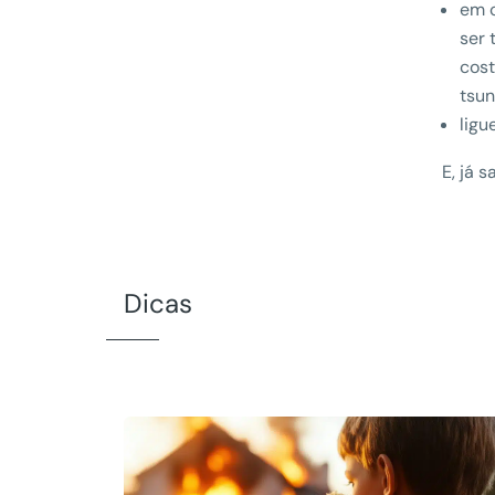
em c
ser 
cost
tsun
ligu
E, já 
Dicas