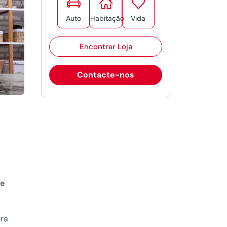



Auto
Habitação
Vida
Encontrar Loja
Contacte-nos
de
ara