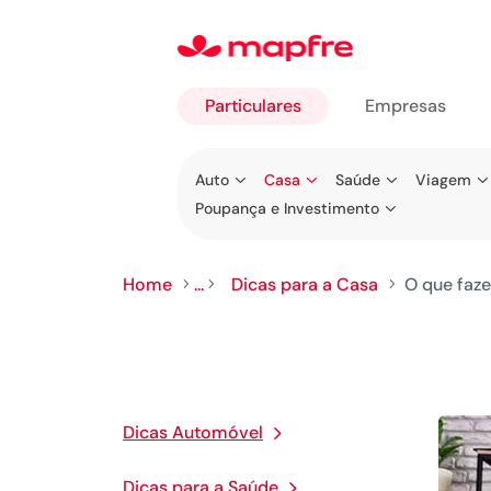
Particulares
Empresas
Ir para
Auto
Casa
Saúde
Viagem
Particulares
Poupança e Investimento
Home
...
Dicas para a Casa
O que faze
5
5
5
Dicas Automóvel
Dicas para a Saúde