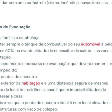
lidar com uma catástrofe (sismo, incêndio, chuvas intensas, s
ano de Evacuação
a família e estabeleça:
ter sempre o tanque de combustível do seu
automóvel
a pel
s 50%, na eventualidade de necessitar de sair da sua zona 
tação.
rocedimento e percurso de evacuação, que deverá manter s
impedido;
 pontos de encontro:
 exterior da
habitação
e a uma distância segura da mesma;
ra do local de residência, caso fiquem impossibilitados de
essar a casa.
re-se que o ponto de encontro ideal é num local elevado e 
struturas com risco de colapso.