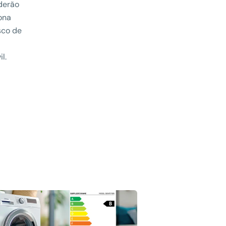
oderão
zona
sco de
l.