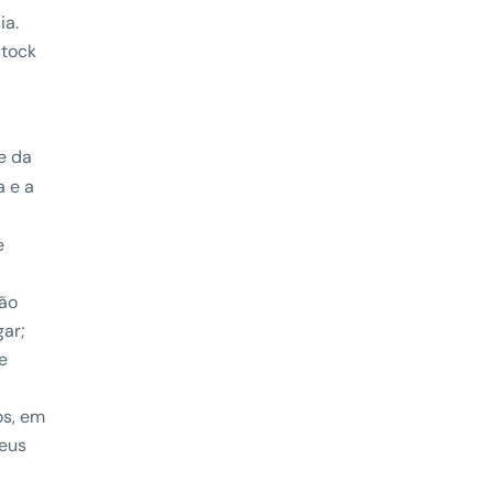
ia.
stock
e da
a e a
e
não
gar;
pe
os, em
seus