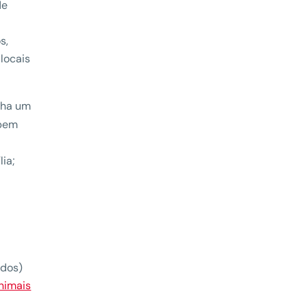
de
s,
locais
nha um
 bem
ia;
ados)
nimais