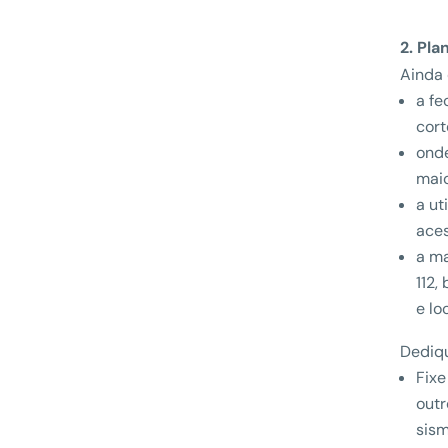
2. Pl
Ainda 
a fe
cort
onde
mai
a ut
aces
a ma
112,
e lo
Dediq
Fixe
outr
sism