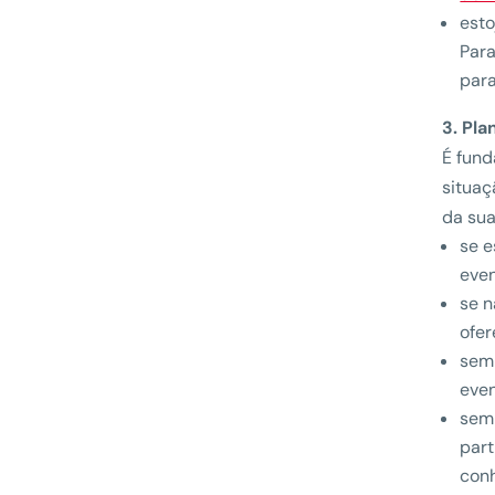
esto
Para
para
3. Pl
É fund
situaç
da sua
se e
even
se n
ofer
semp
even
sem 
part
conh