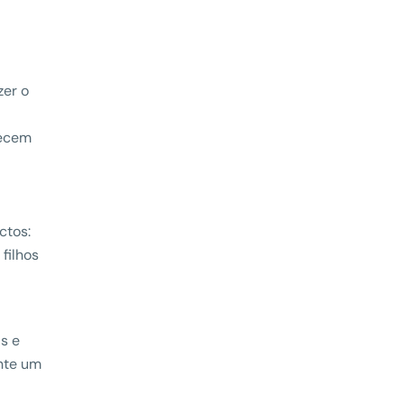
zer o
recem
l
ctos:
 filhos
ás e
nte um