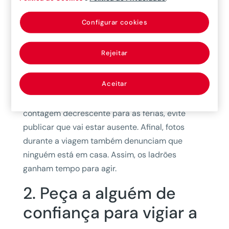
Ilumine as zonas de acesso
Deixe os estores ligeiramente abertos
Configurar cookies
Informe vizinhos de confiança
1. Evite divulgar as
Rejeitar
férias nas redes sociais
Aceitar
Por muito tentador que seja partilhar a
contagem decrescente para as férias, evite
publicar que vai estar ausente. Afinal, fotos
durante a viagem também denunciam que
ninguém está em casa. Assim, os ladrões
ganham tempo para agir.
2. Peça a alguém de
confiança para vigiar a