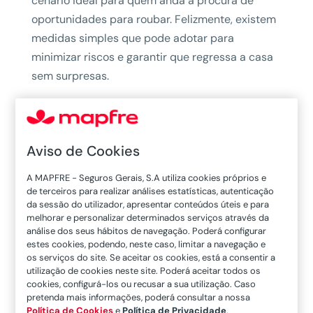
cenário ideal para quem anda à procura de
oportunidades para roubar. Felizmente, existem
medidas simples que pode adotar para
minimizar riscos e garantir que regressa a casa
sem surpresas.
Neste artigo, mostramos-lhe 10 formas práticas
de proteger a sua casa antes de sair para férias:
Aviso de Cookies
Evite divulgar as férias nas redes sociais
Peça a alguém de confiança para vigiar a
A MAPFRE - Seguros Gerais, S.A utiliza cookies próprios e
casa
de terceiros para realizar análises estatísticas, autenticação
da sessão do utilizador, apresentar conteúdos úteis e para
Use temporizadores para simular presença
melhorar e personalizar determinados serviços através da
Tranque tudo — e confirme duas vezes
análise dos seus hábitos de navegação. Poderá configurar
Desvie ou suspenda o correio
estes cookies, podendo, neste caso, limitar a navegação e
os serviços do site. Se aceitar os cookies, está a consentir a
Guarde bem os objetos de valor
utilização de cookies neste site. Poderá aceitar todos os
Instale sistema de alarme ou
cookies, configurá-los ou recusar a sua utilização. Caso
pretenda mais informações, poderá consultar a nossa
videovigilância
Política de Cookies
e
Política de Privacidade
.