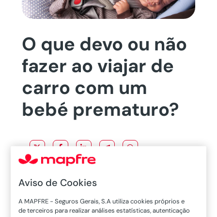
O que devo ou não
fazer ao viajar de
carro com um
bebé prematuro?
O seu bebé é prematuro e não sabe como viajar
Aviso de Cookies
de carro com ele? A primeira coisa a ter em
conta é que cada caso é diferente e muitos
A MAPFRE - Seguros Gerais, S.A utiliza cookies próprios e
de terceiros para realizar análises estatísticas, autenticação
fatores devem ser considerados ao escolher a