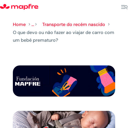
Home
...
Transporte do recém nascido
5
5
5
O que devo ou não fazer ao viajar de carro com
um bebé prematuro?