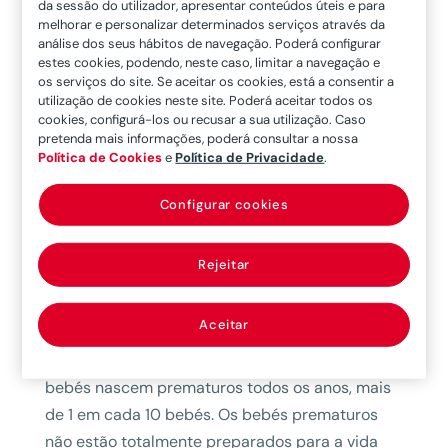
da sessão do utilizador, apresentar conteúdos úteis e para
melhor forma de viajar de carro com um bebé
melhorar e personalizar determinados serviços através da
análise dos seus hábitos de navegação. Poderá configurar
prematuro. Neste artigo oferecemos algumas
estes cookies, podendo, neste caso, limitar a navegação e
recomendações básicas, mas, claro, o mais
os serviços do site. Se aceitar os cookies, está a consentir a
importante é
seguir as indicações do seu
utilização de cookies neste site. Poderá aceitar todos os
cookies, configurá-los ou recusar a sua utilização. Caso
médico pediatra
, visto que nascer um mês
pretenda mais informações, poderá consultar a nossa
antes não é o mesmo que nascer dois ou mesmo
Política de Cookies
e
Política de Privacidade
.
três meses antes da data prevista de parto.
Configurar cookies
Quando é que um bebé é considerado
prematuro? Segundo a
Organização Mundial
Rejeitar
de Saúde (OMS)
,
considera-se que um bebé
é
quando nasce antes de completadas 37
Aceitar
semanas de gestação
. Em geral, a gravidez
dura 40 semanas. Estima-se que 15 milhões de
bebés nascem prematuros todos os anos, mais
de 1 em cada 10 bebés. Os bebés prematuros
não estão totalmente preparados para a vida