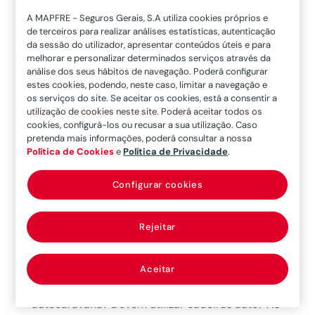
A MAPFRE - Seguros Gerais, S.A utiliza cookies próprios e
de terceiros para realizar análises estatísticas, autenticação
da sessão do utilizador, apresentar conteúdos úteis e para
Infográfico:
melhorar e personalizar determinados serviços através da
análise dos seus hábitos de navegação. Poderá configurar
Conselhos para
estes cookies, podendo, neste caso, limitar a navegação e
os serviços do site. Se aceitar os cookies, está a consentir a
utilização de cookies neste site. Poderá aceitar todos os
viajar com
cookies, configurá-los ou recusar a sua utilização. Caso
pretenda mais informações, poderá consultar a nossa
crianças numa
Política de Cookies
e
Política de Privacidade
.
autocaravana
Configurar cookies
Rejeitar
Aceitar
Como devem viajar as crianças numa
autocaravana? Devem utilizar cadeiras auto? As