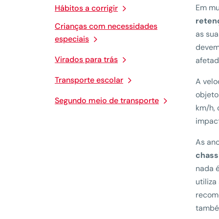
Em mu
Hábitos a corrigir
reten
Crianças com necessidades
as sua
especiais
devem 
Virados para trás
afeta
Transporte escolar
A velo
objeto
Segundo meio de transporte
km/h, 
impact
As anc
chass
nada é
utiliz
reco
també