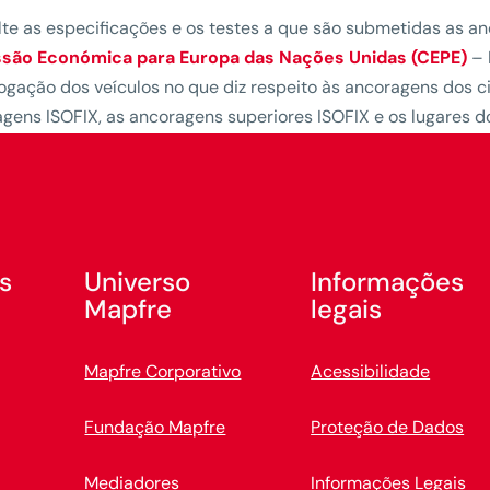
te as especificações e os testes a que são submetidas as an
são Económica para Europa das Nações Unidas (CEPE)
– 
gação dos veículos no que diz respeito às ancoragens dos c
gens ISOFIX, as ancoragens superiores ISOFIX e os lugares do
s
Universo
Informações
Mapfre
legais
Mapfre Corporativo
Acessibilidade
Fundação Mapfre
Proteção de Dados
Mediadores
Informações Legais