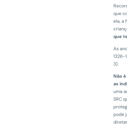
Record
que co
ela, a
crianç
que t
As anc
1326-1
3).
Não é
as in
uma an
SRC qu
proteg
pode j
direta