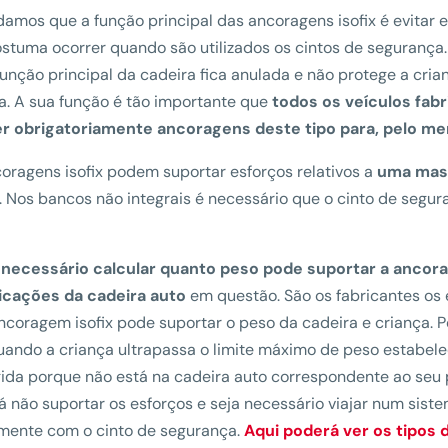
amos que a função principal das ancoragens isofix é evitar e
stuma ocorrer quando são utilizados os cintos de segurança
 função principal da cadeira fica anulada e não protege a cria
a. A sua função é tão importante que
todos os veículos fabr
er obrigatoriamente ancoragens deste tipo para, pelo me
oragens isofix podem suportar esforços relativos a
uma mass
. Nos bancos não integrais é necessário que o cinto de seg
 necessário calcular quanto peso pode suportar a ancor
dicações da cadeira auto
em questão. São os fabricantes os
coragem isofix pode suportar o peso da cadeira e criança. 
ando a criança ultrapassa o limite máximo de peso estabelec
ida porque não está na cadeira auto correspondente ao seu p
á não suportar os esforços e seja necessário viajar num s
mente com o cinto de segurança.
Aqui poderá ver os tipos