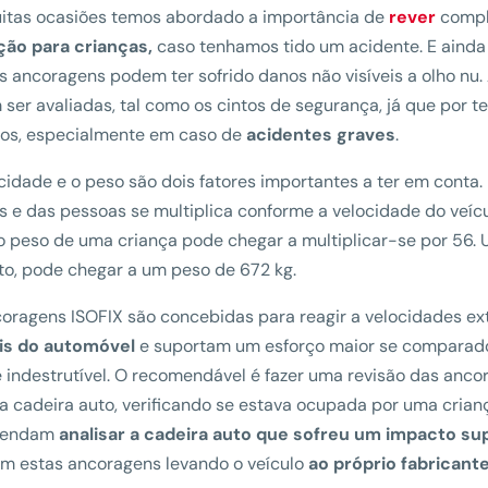
itas ocasiões temos abordado a importância de
rever
compl
ção para crianças,
caso tenhamos tido um acidente. E ainda
s ancoragens podem ter sofrido danos não visíveis a olho nu.
ser avaliadas, tal como os cintos de segurança, já que por
dos, especialmente em caso de
acidentes graves
.
cidade e o peso são dois fatores importantes a ter em cont
s e das pessoas se multiplica conforme a velocidade do veícu
o peso de uma criança pode chegar a multiplicar-se por 56.
o, pode chegar a um peso de 672 kg.
oragens ISOFIX são concebidas para reagir a velocidades e
is do automóvel
e suportam um esforço maior se comparado 
 indestrutível. O recomendável é fazer uma revisão das anco
a a cadeira auto, verificando se estava ocupada por uma cri
mendam
analisar a cadeira auto que sofreu um impacto su
m estas ancoragens levando o veículo
ao próprio fabricant