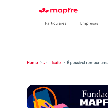
Particulares
Empresas
Home
...
Isofix
É possível romper uma
5
5
5