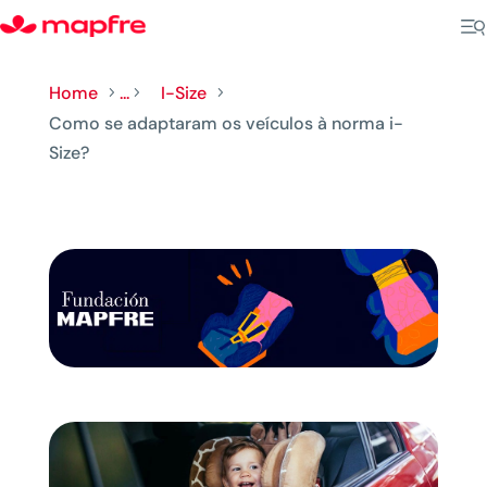
Home
...
I-Size
5
5
5
Como se adaptaram os veículos à norma i-
Size?