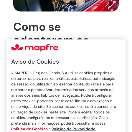
Como se
adaptaram os
veículos à norma i-
Aviso de Cookies
Size?
A MAPFRE - Seguros Gerais, S.A utiliza cookies próprios e
de terceiros para realizar análises estatísticas, autenticação
da sessão do utilizador, apresentar conteúdos úteis e para
melhorar e personalizar determinados serviços através da
análise dos seus hábitos de navegação. Poderá configurar
estes cookies, podendo, neste caso, limitar a navegação e
A
norma i-Size
é uma novidade para muitas
os serviços do site. Se aceitar os cookies, está a consentir a
utilização de cookies neste site. Poderá aceitar todos os
pessoas, mas na realidade é um padrão
cookies, configurá-los ou recusar a sua utilização. Caso
aprovado há mais de 6 anos, que convive neste
pretenda mais informações, poderá consultar a nossa
Política de Cookies
e
Política de Privacidade
.
momento com o regulamento
ECE R44
. A