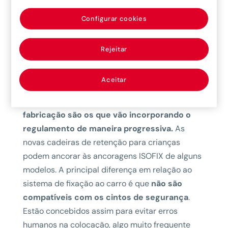
principal desvantagem da norma i-Size era a
Configurar cookies
pouca variedade de produtos no mercado. Mas
há cada vez mais fabricantes de sistemas de
Rejeitar
retenção para crianças que lançam modelos
adaptados ao novo regulamento.
Aceitar
Os veículos antigos não têm de se adaptar à
normativa i-Size. Os modelos de nova
fabricação são os que vão incorporando o
regulamento de maneira progressiva.
As
novas cadeiras de retenção para crianças
podem ancorar às ancoragens ISOFIX de alguns
modelos. A principal diferença em relação ao
sistema de fixação ao carro é que
não são
compatíveis com os cintos de segurança
.
Estão concebidos assim para evitar erros
humanos na colocação, algo muito frequente