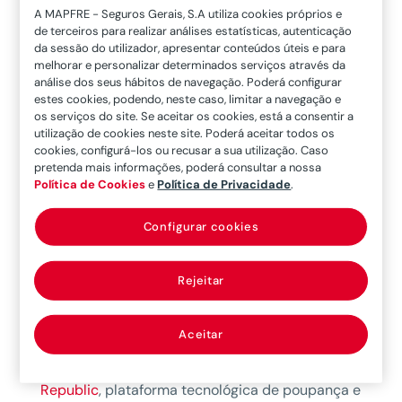
A MAPFRE - Seguros Gerais, S.A utiliza cookies próprios e
como devem garantir a segurança do seu futuro.
de terceiros para realizar análises estatísticas, autenticação
Investir num cenário de crise é um desafio, mas
da sessão do utilizador, apresentar conteúdos úteis e para
é possível, com um bom aconselhamento e com
melhorar e personalizar determinados serviços através da
análise dos seus hábitos de navegação. Poderá configurar
os produtos de investimento certos.
estes cookies, podendo, neste caso, limitar a navegação e
os serviços do site. Se aceitar os cookies, está a consentir a
Na MAPFRE temos alternativas e
utilização de cookies neste site. Poderá aceitar todos os
oportunidades únicas
:
cookies, configurá-los ou recusar a sua utilização. Caso
pretenda mais informações, poderá consultar a nossa
MAPFRE INVESTIMENTO DINÂMICO II
Política de Cookies
e
Política de Privacidade
.
PPR UP
Configurar cookies
PPR GARANTIDO
Rejeitar
MAPFRE POUPANÇA
MAPFRE MILHÃO VIDA
Aceitar
Para além destas dicas e produtos, a
Trade
Republic
,
plataforma tecnológica de poupança e