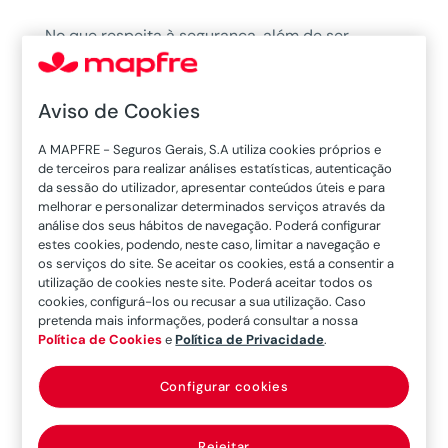
No que respeita à segurança, além de ser
importante investir num bom seguro automóvel,
como o
Seguro Automóvel MAPFRE
, é também
Aviso de Cookies
importante conhecer alguns dos sistemas
integrados nos veículos, as suas caraterísticas e
A MAPFRE - Seguros Gerais, S.A utiliza cookies próprios e
de terceiros para realizar análises estatísticas, autenticação
a sua importância efetiva para que tanto o carro
da sessão do utilizador, apresentar conteúdos úteis e para
como o seu condutor tenham uma experiência
melhorar e personalizar determinados serviços através da
de condução mais segura.
análise dos seus hábitos de navegação. Poderá configurar
estes cookies, podendo, neste caso, limitar a navegação e
os serviços do site. Se aceitar os cookies, está a consentir a
Entre os vários sistemas de segurança
utilização de cookies neste site. Poderá aceitar todos os
integrados em automóveis, um dos mais
cookies, configurá-los ou recusar a sua utilização. Caso
populares é o sistema de controlo de tração,
pretenda mais informações, poderá consultar a nossa
Política de Cookies
e
Política de Privacidade
.
mais conhecido pela sua sigla A-S-R.
Configurar cookies
Este tipo de sistema era mais comum, até há
alguns anos, em carros de luxo. Ainda assim,
com o avanço da tecnologia, este foi um sistema
Rejeitar