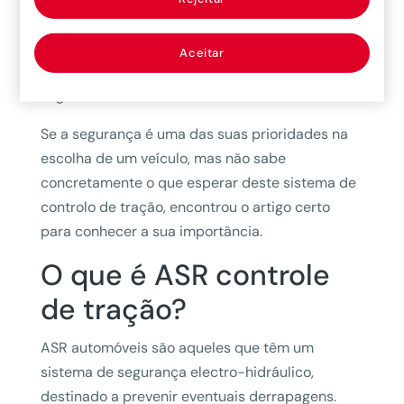
com tendência para se vulgarizar, sendo que
muitos veículos de preço médio já contam com
Aceitar
este sistema de tração, tornando-se muito mais
seguros na estrada.
Se a segurança é uma das suas prioridades na
escolha de um veículo, mas não sabe
concretamente o que esperar deste sistema de
controlo de tração, encontrou o artigo certo
para conhecer a sua importância.
O que é ASR controle
de tração?
ASR automóveis são aqueles que têm um
sistema de segurança electro-hidráulico,
destinado a prevenir eventuais derrapagens.