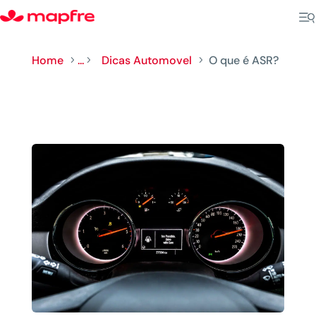
Home
...
Dicas Automovel
O que é ASR?
5
5
5