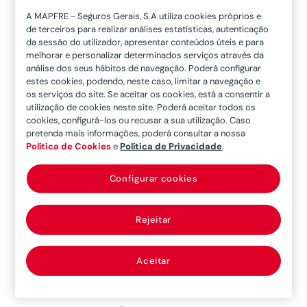
Então quais são os
mitos criados à volta da
A MAPFRE - Seguros Gerais, S.A utiliza cookies próprios e
de terceiros para realizar análises estatísticas, autenticação
doação de sangue?
De certeza que já ouviste
da sessão do utilizador, apresentar conteúdos úteis e para
falar em alguns deles.
melhorar e personalizar determinados serviços através da
análise dos seus hábitos de navegação. Poderá configurar
estes cookies, podendo, neste caso, limitar a navegação e
OS 10 MITOS MAIS
os serviços do site. Se aceitar os cookies, está a consentir a
COMUNS
utilização de cookies neste site. Poderá aceitar todos os
cookies, configurá-los ou recusar a sua utilização. Caso
pretenda mais informações, poderá consultar a nossa
MITO 1.
Política de Cookies
e
Política de Privacidade
.
DÓI MUITO
Configurar cookies
Vamos ter que ser sinceros. Sabes o que é uma
picada de um mosquito ou de uma melga?
Rejeitar
Agora imagina um mosquito ligeiramente maior.
É só isso. Sentes alguma coisa, mas não dói
nada. Por isso nada de gritos de terror!
Aceitar
MITO 2.