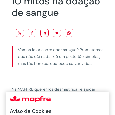
10 mitos na doação
de sangue
Vamos falar sobre doar sangue? Prometemos
que não dói nada. E é um gesto tão simples,
mas tão heroico, que pode salvar vidas.
Na MAPFRE queremos desmistificar e ajudar
quem mais precisa.
Porque uma dádiva de
sangue pode ajudar a salvar até 3 vidas!
E isto
não é mito, mas uma realidade bem presente.
Aviso de Cookies