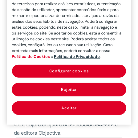
de terceiros para realizar análises estatísticas, autenticação
Contemporânea: Portugal – 1808-2000
,
da sessão do utilizador, apresentar conteúdos úteis e para
melhorar e personalizar determinados serviços através da
coordenada por António Costa Pinto e Nuno
análise dos seus hábitos de navegação. Poderá configurar
Gonçalo Monteiro. Um projeto idealizado pela
estes cookies, podendo, neste caso, limitar a navegação e
Fundación MAPFRE e publicado pela editora
os serviços do site. Se aceitar os cookies, está a consentir a
utilização de cookies neste site. Poderá aceitar todos os
Objectiva entre 2013 e 2015,
A História
cookies, configurá-los ou recusar a sua utilização. Caso
Contemporânea de Portugal: 1808-2010
. Ao
pretenda mais informações, poderá consultar a nossa
Política de Cookies
e
Política de Privacidade
.
longo de dez volumes, mais de vinte autores
debruçaram-se, nestas versões revistas dos
Configurar cookies
textos originais. Refletem sobre aspetos mais
marcantes da vida contemporânea do país: a
Rejeitar
política, a economia, a sociedade, a diplomacia
e a cultura. Com a publicação deste último
volume, dedicado à história da cultura
Aceitar
portuguesa contemporânea, em 2024, conclui-
se o projeto conjunto da Fundación MAPFRE e
da editora Objectiva.