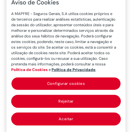
Aviso de Cookies
mais um passo no reforço do
nosso
compromisso social.
Nesse âmbito
,
com
A MAPFRE - Seguros Gerais, S.A utiliza cookies próprios e
de terceiros para realizar análises estatísticas, autenticação
a assinatura de um protocolo de doação com
da sessão do utilizador, apresentar conteúdos úteis e para
a
CERCILEI – Cooperativa de Ensino e
melhorar e personalizar determinados serviços através da
análise dos seus hábitos de navegação. Poderá configurar
Reabilitação de Crianças Inadaptadas de Leiria
.
estes cookies, podendo, neste caso, limitar a navegação e
os serviços do site. Se aceitar os cookies, está a consentir a
Este momento tão especial contou ainda com a
utilização de cookies neste site. Poderá aceitar todos os
presença de Daniel Restrepo, diretor da Área de
cookies, configurá-los ou recusar a sua utilização. Caso
pretenda mais informações, poderá consultar a nossa
Ação Social da Fundación Mapfre. Para além
Política de Cookies
e
Política de Privacidade
.
disso, estiveram presentes Isabel Ferraz,
diretora Comercial da Mapfre, Gonçalo Lopes,
Configurar cookies
presidente da Câmara Municipal de Leiria e de
representantes da área social. Deste modo,
Rejeitar
reforçando a importância desta iniciativa para a
comunidade local.
Aceitar
Mais do que um momento formal, este marco