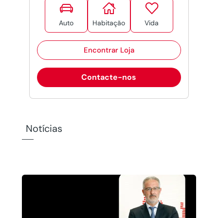



Auto
Habitação
Vida
Encontrar Loja
Contacte-nos
Notícias