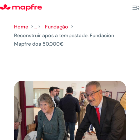
Home
...
Fundação
5
5
5
Reconstruir após a tempestade: Fundación
Mapfre doa 50.000€