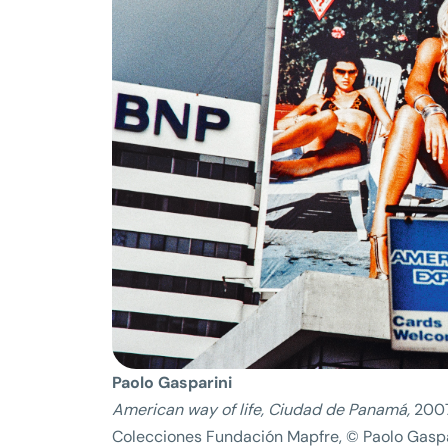
Paolo Gasparini
American way of life, Ciudad de Panamá,
200
Colecciones Fundación Mapfre, © Paolo Gaspa