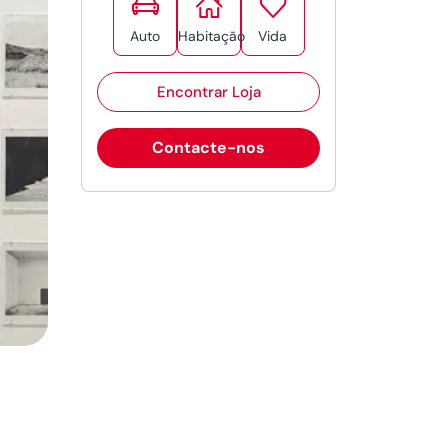



Auto
Habitação
Vida
Encontrar Loja
Contacte-nos