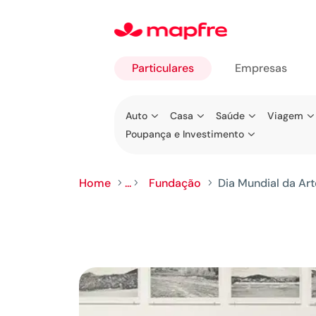
Particulares
Empresas
Ir para
Auto
Casa
Saúde
Viagem
Particulares
Poupança e Investimento
Home
...
Fundação
Dia Mundial da Ar
5
5
5