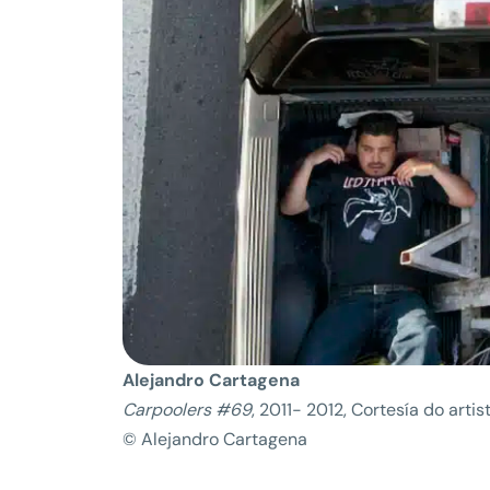
Alejandro Cartagena
Carpoolers #69
, 2011- 2012, Cortesía do artis
© Alejandro Cartagena