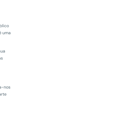
blico
 é uma
sua
as
da-nos
arte