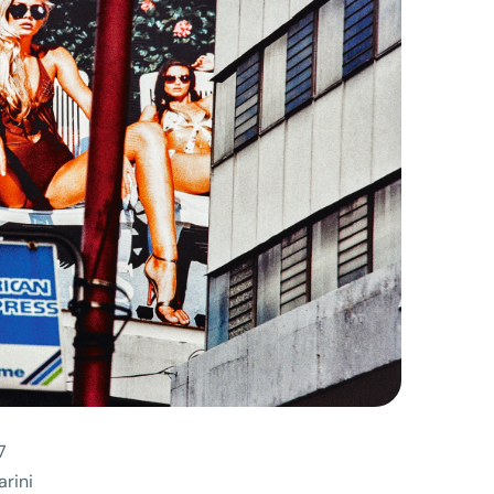
7
rini