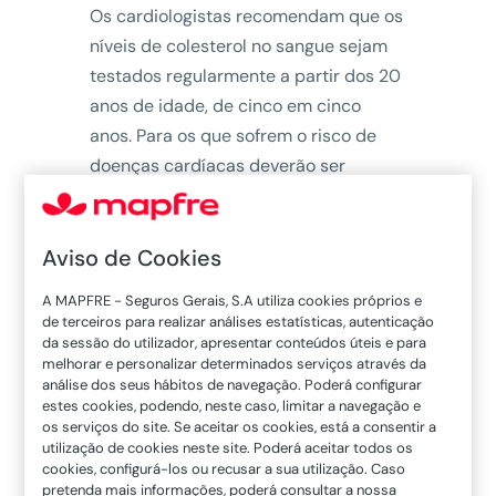
Os cardiologistas recomendam que os
níveis de colesterol no sangue sejam
testados regularmente a partir dos 20
anos de idade, de cinco em cinco
anos. Para os que sofrem o risco de
doenças cardíacas deverão ser
vigiados em intervalos mais curtos.
Se o seu nível de colesterol, em jejum,
Aviso de Cookies
ultrapassa o valor ótimo de 200 ou se
A MAPFRE - Seguros Gerais, S.A utiliza cookies próprios e
o seu LDL está acima de 100, reduzir o
de terceiros para realizar análises estatísticas, autenticação
colesterol no sangue para valores mais
da sessão do utilizador, apresentar conteúdos úteis e para
saudáveis pode ser mais fácil do que
melhorar e personalizar determinados serviços através da
análise dos seus hábitos de navegação. Poderá configurar
julga. Com efeito, uns simples ajustes
estes cookies, podendo, neste caso, limitar a navegação e
no seu estilo de vida, ou até mesmo
os serviços do site. Se aceitar os cookies, está a consentir a
utilização de cookies neste site. Poderá aceitar todos os
medicação, proporcionam diminuições
cookies, configurá-los ou recusar a sua utilização. Caso
significativas em seis semanas.
pretenda mais informações, poderá consultar a nossa