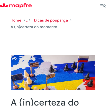
Home
...
Dicas de poupança
5
5
5
A (in)certeza do momento
A (in)certeza do