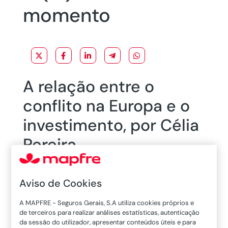
momento
A relação entre o
conflito na Europa e o
investimento, por Célia
Pereira
As oscilações das últimas semanas nas bolsas
não são mera coincidência. Além da incerteza
Aviso de Cookies
sobre o crescimento e a inflação, foi adicionado
A MAPFRE - Seguros Gerais, S.A utiliza cookies próprios e
outro fator:
a tensão geopolítica atual.
de terceiros para realizar análises estatísticas, autenticação
da sessão do utilizador, apresentar conteúdos úteis e para