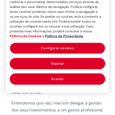
INCERTEZA
é, desde final do ano, a palavra de
melhorar e personalizar determinados serviços através da
análise dos seus hábitos de navegação. Poderá configurar
ordem. E vai continuar. Como já foi, e bem,
estes cookies, podendo, neste caso, limitar a navegação e
antecipado pela equipa de profissionais
os serviços do site. Se aceitar os cookies, está a consentir a
especialistas de mercados financeiros da
utilização de cookies neste site. Poderá aceitar todos os
cookies, configurá-los ou recusar a sua utilização. Caso
MAPFRE Asset Management.
pretenda mais informações, poderá consultar a nossa
Política de Cookies
e
Política de Privacidade
.
Devem os clientes MAPFRE estar
preocupados com o seu investimento?
Configurar cookies
Os investidores não profissionais, os
Rejeitar
pequenos aforradores menos experientes,
devem preocupar-se com o impacto
de mudanças como o Brexit ou este conflito
Aceitar
na Ucrânia, por exemplo, na composição das
suas carteiras?
Entendemos que não, mas sim delegar a gestão
dos seus investimentos, a um gestor profissional.