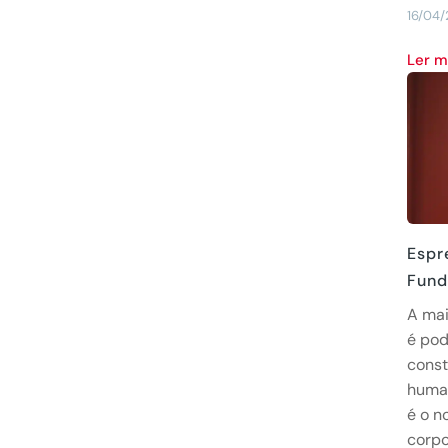
16/04/
Ler 
Espr
Fund
A ma
é pod
const
human
é o 
corpo