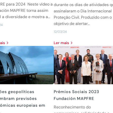
RE para 2024 Neste vídeo a
durante os dias de atividades q
ación MAPFRE torna assim
assinalaram o Dia Internacional
el a diversidade e mostra a...
Proteção Civil. Produzido com o
objetivo de alertar...
24
12/03/24
mais
Ler mais
ões geopolíticas
Prémios Sociais 2023
mbram previsões
Fundación MAPFRE
ómicas europeias em
Reconhecimento do
4