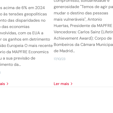
compromisso, solidariedade e
generosidade "Temos de agir p
os acima de 6% em 2024
mudar o destino das pessoas
o às tensões geopolíticas
mais vulneráveis", Antonio
nto das disparidades no
Huertas, Presidente da MAPFRE
o das economias
Vencedores: Carlos Sainz (Lifet
volvidas, com os EUA a
Achievement Award); Corpo de
ar os ganhos em detrimento
Bombeiros da Câmara Municipa
ião Europeia O mais recente
de Madrid...
ório da MAPFRE Economics
u a sua previsão de
17/10/23
imento da...
3
mais
Ler mais