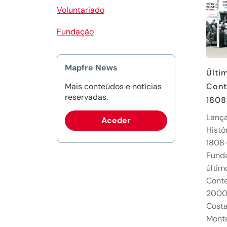
Voluntariado
Fundação
Mapfre News
Últi
Mais conteúdos e notícias
Cont
reservadas.
180
Lança
Aceder
Histó
1808
Fund
últim
Conte
2000
Costa
Monte