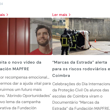
24
mais
Ler mais
eita o novo vídeo da
“Marcas da Estrada” alerta
ación MAPFRE
para os riscos rodoviários 
Coimbra
ior recompensa emocional…
ermos dar a ajuda vital para
Celebrações do Dia Internacion
ruirmos um futuro mais
da Proteção Civil Os alunos das
o. "Abrindo Oportunidades"
escolas de Coimbra viram o
novo lema da campanha
Documentário “Marcas da
rativa da Fundación
Estrada” da Fundación MAPFRE,