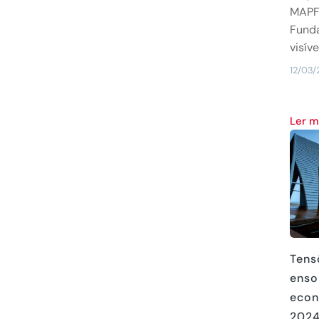
MAPF
Fund
visív
12/03/
Ler 
Tens
enso
econ
202