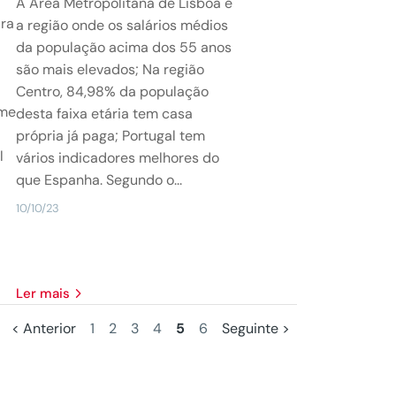
A Área Metropolitana de Lisboa é
ara
a região onde os salários médios
da população acima dos 55 anos
são mais elevados; Na região
Centro, 84,98% da população
ime
desta faixa etária tem casa
própria já paga; Portugal tem
l
vários indicadores melhores do
que Espanha. Segundo o...
10/10/23
Ler mais
< Anterior
1
2
3
4
5
6
Seguinte >