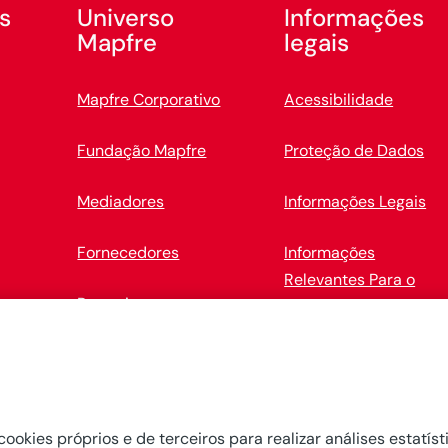
s
Universo
Informações
Mapfre
legais
Mapfre Corporativo
Acessibilidade
Fundação Mapfre
Proteção de Dados
Mediadores
Informações Legais
Fornecedores
Informações
Relevantes Para o
Parcerias
Cliente
MAWDY
Políticas de Cookies
Política de Privacidad
e Tratamento de Dado
cookies próprios e de terceiros para realizar análises estatís