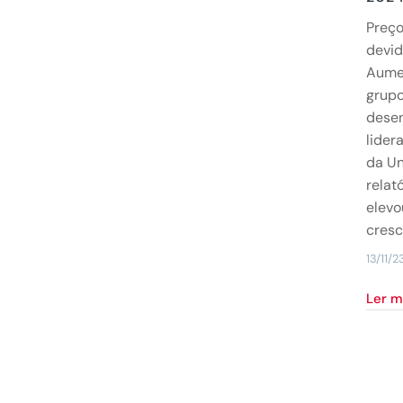
Preç
devid
Aume
grup
desen
lider
da Un
relat
elevo
cresc
13/11/2
Ler 