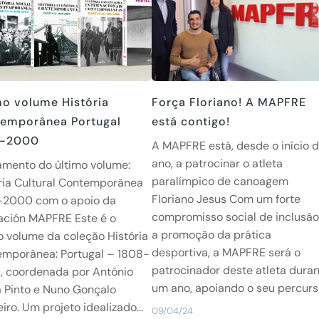
mo volume História
Força Floriano! A MAPFRE
emporânea Portugal
está contigo!
8-2000
A MAPFRE está, desde o início 
ano, a patrocinar o atleta
mento do último volume:
paralímpico de canoagem
ria Cultural Contemporânea
Floriano Jesus Com um forte
-2000 com o apoio da
compromisso social de inclusão
ación MAPFRE Este é o
a promoção da prática
o volume da coleção História
desportiva, a MAPFRE será o
mporânea: Portugal – 1808-
patrocinador deste atleta dura
, coordenada por António
um ano, apoiando o seu percurso
 Pinto e Nuno Gonçalo
iro. Um projeto idealizado...
09/04/24