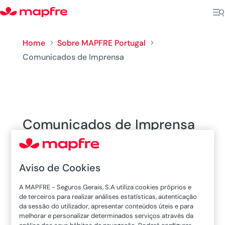
Home
Sobre MAPFRE Portugal
5
5
Comunicados de Imprensa
Comunicados de Imprensa
| Página 8
Aviso de Cookies
Fundación MAPFRE promove III Encontro
A MAPFRE - Seguros Gerais, S.A utiliza cookies próprios e
Ibérico sobre Riscos Ambientais
de terceiros para realizar análises estatísticas, autenticação
A Fundación MAPFRE, em parceria com a
da sessão do utilizador, apresentar conteúdos úteis e para
melhorar e personalizar determinados serviços através da
Faculdade de Engenharia da Universidade do
análise dos seus hábitos de navegação. Poderá configurar