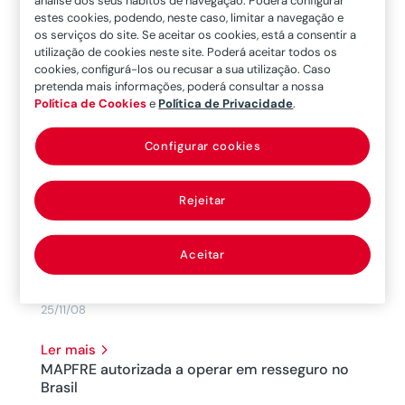
Porto (FEUP), realizou nos dias 20 e 21 de
estes cookies, podendo, neste caso, limitar a navegação e
Novembro, o III Encontro Ibérico – Riscos
os serviços do site. Se aceitar os cookies, está a consentir a
utilização de cookies neste site. Poderá aceitar todos os
Ambientais.
cookies, configurá-los ou recusar a sua utilização. Caso
27/11/08
pretenda mais informações, poderá consultar a nossa
Política de Cookies
e
Política de Privacidade
.
Ler mais
MAPFRE eleita “Empresa Espanhola do ano
Configurar cookies
2008” nos Estados Unidos da América
A MAPFRE recebeu o prémio “Empresa
Rejeitar
Espanhola do ano 2008” nos Estados Unidos da
América, concedido pela Câmara do Comércio
Aceitar
Espanhola nos EUA, pela sua expansão e
desenvolvimento no país.
25/11/08
Ler mais
MAPFRE autorizada a operar em resseguro no
Brasil