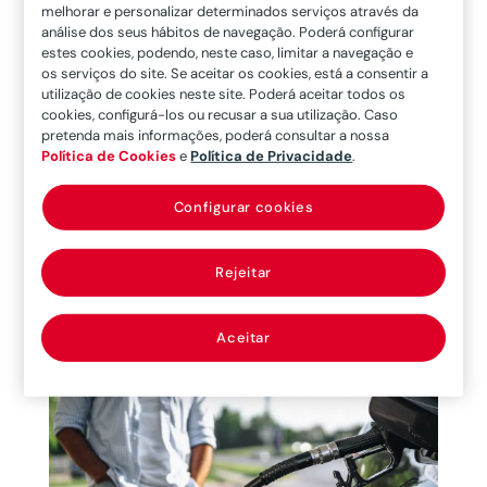
melhorar e personalizar determinados serviços através da
análise dos seus hábitos de navegação. Poderá configurar
estes cookies, podendo, neste caso, limitar a navegação e
Quais são os níveis de autonomia dos
os serviços do site. Se aceitar os cookies, está a consentir a
automóveis autónomos?
utilização de cookies neste site. Poderá aceitar todos os
cookies, configurá-los ou recusar a sua utilização. Caso
Provavelmente, no que respeita a automóveis
pretenda mais informações, poderá consultar a nossa
autónomos, já ouviu falar dos níveis 1-2 ou outro,
Política de Cookies
e
Política de Privacidade
.
sem saber em concreto o que isto significa.
Configurar cookies
Venha saber quais são os níveis de autonomia
dos automóveis autónomos e o seu significado.
A compra do carro envolve sempre...
Rejeitar
09/03/22
Aceitar
Ler mais